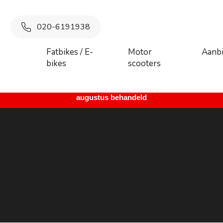
020-6191938
Fatbikes / E-
Motor
Aanb
bikes
scooters
 maandag 27 juli augustus t/m donderdag 6 augustus. Vanaf vrij
augustus behandeld