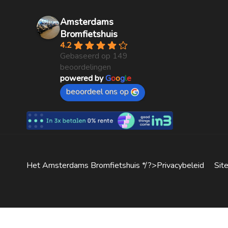
Amsterdams
Bromfietshuis
4.2
Gebaseerd op 149
beoordelingen
powered by
G
o
o
g
l
e
beoordeel ons op
Het Amsterdams Bromfietshuis */?>
Privacybeleid
S
it