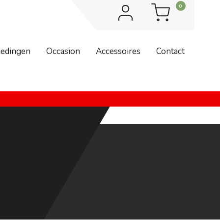
0
iedingen
Occasion
Accessoires
Contact
dag 7 augustus zijn wij weer geopend. Bestellingen worden na 7