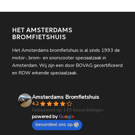
HET AMSTERDAMS
BROMFIETSHUIS
Het Amsterdams bromfietshuis is al sinds 1993 de
motor-, brom- en snorscooter speciaalzaak in
Amsterdam. Wij zijn een door BOVAG gecertificeerd
en RDW erkende speciaalzaak.
Amsterdams Bromfietshuis
4.2
Gebaseerd op 149 beoordelingen
powered by
G
o
o
g
l
e
beoordeel ons op