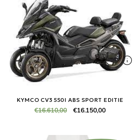
KYMCO CV3 550I ABS SPORT EDITIE
Oorspronkelijke
Huidige
€
16.610,00
€
16.150,00
prijs
prijs
was:
is:
€16.610,00.
€16.150,00.