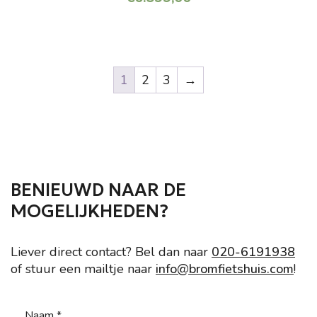
Dit
product
heeft
meerdere
1
2
3
→
variaties.
Deze
optie
kan
gekozen
worden
BENIEUWD NAAR DE
op
MOGELIJKHEDEN?
de
productpagina
Liever direct contact? Bel dan naar
020-6191938
of stuur een mailtje naar
info@bromfietshuis.com
!