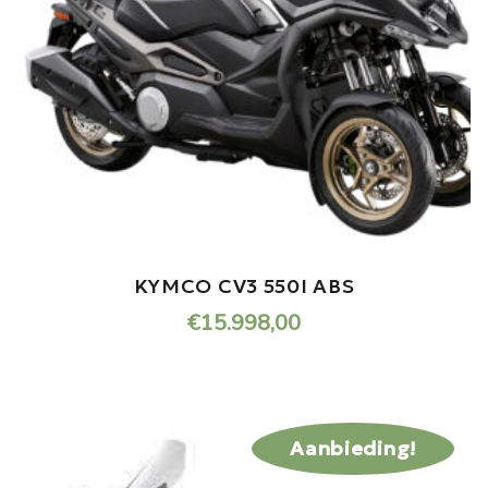
KYMCO CV3 550I ABS
€
15.998,00
Aanbieding!