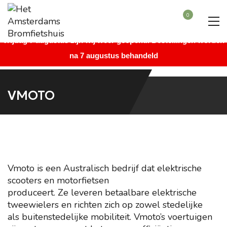
Beste bezoeker, wegens vakantie is onze winkel gesloten vanaf
0
maandag 27 juli augustus t/m donderdag 6 augustus. Vanaf
vrijdag 7 augustus zijn wij weer geopend. Bestellingen worden
na 7 augustus behandeld
VMOTO
Vmoto is een Australisch bedrijf dat elektrische
scooters en motorfietsen
produceert. Ze leveren betaalbare elektrische
tweewielers en richten zich op zowel stedelijke
als buitenstedelijke mobiliteit. Vmoto’s voertuigen