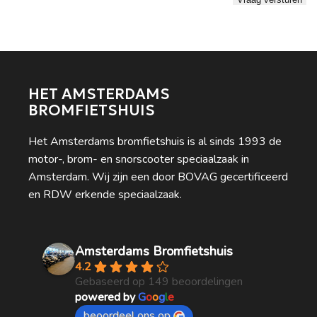
HET AMSTERDAMS
BROMFIETSHUIS
Het Amsterdams bromfietshuis is al sinds 1993 de
motor-, brom- en snorscooter speciaalzaak in
Amsterdam. Wij zijn een door BOVAG gecertificeerd
en RDW erkende speciaalzaak.
Amsterdams Bromfietshuis
4.2
Gebaseerd op 149 beoordelingen
powered by
G
o
o
g
l
e
beoordeel ons op