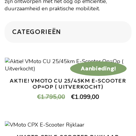
zijn ontworpen met het oog op efficiëntie,
duurzaamheid en praktische mobiliteit.
CATEGORIEËN
Aanbieding!
AKTIE! VMOTO CU 25/45KM E-SCOOTER
OP=OP ( UITVERKOCHT)
Oorspronkelijke
Huidige
€
1.795,00
€
1.099,00
prijs
prijs
was:
is:
€1.795,00.
€1.099,00.