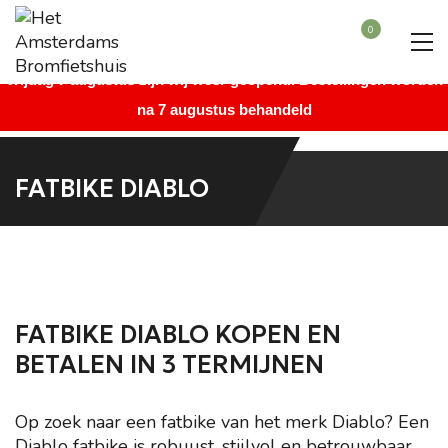
Beste bezoeker, wegens vakantie is onze winkel gesloten vanaf
0
maandag 27 juli augustus t/m donderdag 6 augustus. Vanaf
vrijdag 7 augustus zijn wij weer geopend. Bestellingen worden
na 7 augustus behandeld
FATBIKE DIABLO
FATBIKE DIABLO KOPEN EN
BETALEN IN 3 TERMIJNEN
Op zoek naar een fatbike van het merk Diablo? Een
Diablo fatbike is robuust, stijlvol en betrouwbaar,