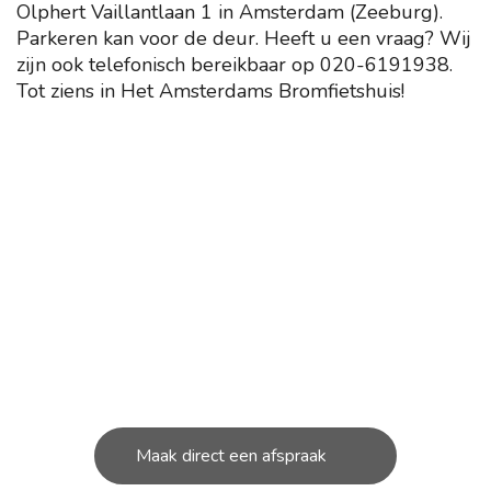
Olphert Vaillantlaan 1 in Amsterdam (Zeeburg).
Parkeren kan voor de deur. Heeft u een vraag? Wij
zijn ook telefonisch bereikbaar op
020-6191938
.
Tot ziens in Het Amsterdams Bromfietshuis!
ONDERHOUD NODIG AAN
JOUW SCOOTER?
U kunt bij ons in de werkplaats terecht voor de
kleine en grote
reparatie’s aan uw scooter.
Maak direct een afspraak