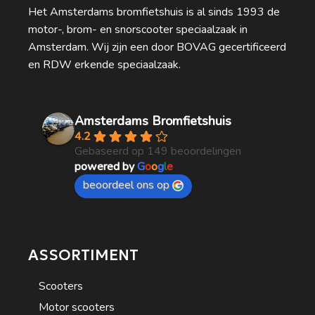
Het Amsterdams bromfietshuis is al sinds 1993 de
motor-, brom- en snorscooter speciaalzaak in
Amsterdam. Wij zijn een door BOVAG gecertificeerd
en RDW erkende speciaalzaak.
Amsterdams Bromfietshuis
4.2
Gebaseerd op 149 beoordelingen
powered by
G
o
o
g
l
e
beoordeel ons op
ASSORTIMENT
Scooters
Motor scooters