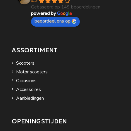
4.2
Gebaseerd op 149 beoordelingen
powered by
G
o
o
g
l
e
beoordeel ons op
ASSORTIMENT
Scooters
Motor scooters
Occasions
Accessoires
Aanbiedingen
OPENINGSTIJDEN