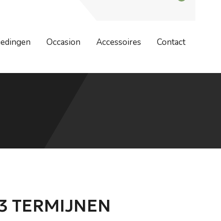
dag 7 augustus zijn wij weer geopend. Bestellingen worden na 7
iedingen
Occasion
Accessoires
Contact
 3 TERMIJNEN