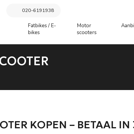
 maandag 27 juli augustus t/m donderdag 6 augustus. Vanaf vrij
020-6191938
augustus behandeld
Fatbikes / E-
Motor
Aanb
bikes
scooters
SCOOTER
OTER KOPEN – BETAAL IN