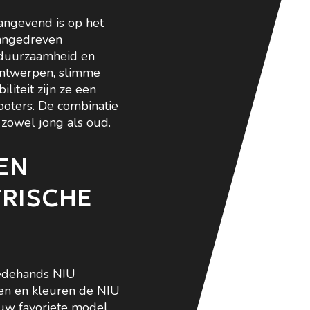
aangevend is op het
aangedreven
, duurzaamheid en
ontwerpen, slimme
liteit zijn ze een
ooters. De combinatie
j zowel jong als oud.
EN
TRISCHE
eedehands NIU
len en kleuren de NIU
t uw favoriete model