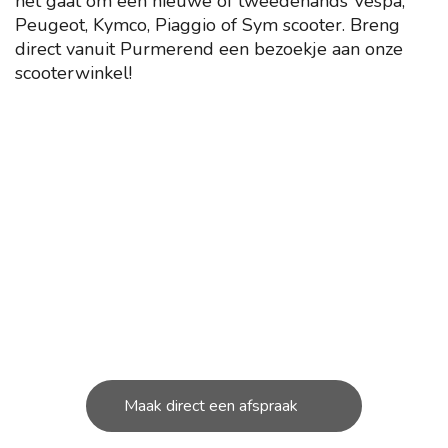
het gaat om een nieuwe of tweedehands Vespa,
Peugeot, Kymco, Piaggio of Sym scooter. Breng
direct vanuit Purmerend een bezoekje aan onze
scooterwinkel!
ONDERHOUD NODIG AAN
JOUW SCOOTER?
U kunt bij ons in de werkplaats terecht voor de
kleine en grote
reparatie’s aan uw scooter.
Maak direct een afspraak