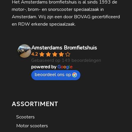
Het Amsterdams bromfietshuis is al sinds 1993 de
motor-, brom- en snorscooter speciaalzaak in
Amsterdam. Wij zijn een door BOVAG gecertificeerd
en RDW erkende speciaalzaak.
Amsterdams Bromfietshuis
4.2
Gebaseerd op 149 beoordelingen
powered by
G
o
o
g
l
e
beoordeel ons op
ASSORTIMENT
Scooters
Motor scooters