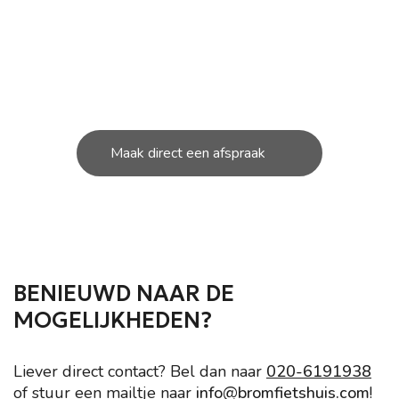
ONDERHOUD NODIG AAN
JOUW SCOOTER?
U kunt bij ons in de werkplaats terecht voor de
kleine en grote
reparatie’s aan uw scooter.
Maak direct een afspraak
BENIEUWD NAAR DE
MOGELIJKHEDEN?
Liever direct contact? Bel dan naar
020-6191938
of stuur een mailtje naar
info@bromfietshuis.com
!