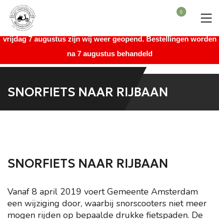
Beste bezoeker, wegens vakantie is onze winkel gesloten vanaf
0
maandag 27 juli augustus t/m donderdag 6 augustus. Vanaf
vrijdag 7 augustus zijn wij weer geopend. Bestellingen worden
na 7 augustus behandeld
SNORFIETS NAAR RIJBAAN
SNORFIETS NAAR RIJBAAN
Vanaf 8 april 2019 voert Gemeente Amsterdam
een wijziging door, waarbij snorscooters niet meer
mogen rijden op bepaalde drukke fietspaden. De