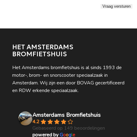
HET AMSTERDAMS
BROMFIETSHUIS
Het Amsterdams bromfietshuis is al sinds 1993 de
motor-, brom- en snorscooter speciaalzaak in
Amsterdam. Wij zijn een door BOVAG gecertificeerd
en RDW erkende speciaalzaak.
Amsterdams Bromfietshuis
4.2
Gebaseerd op 149 beoordelingen
powered by
G
o
o
g
l
e