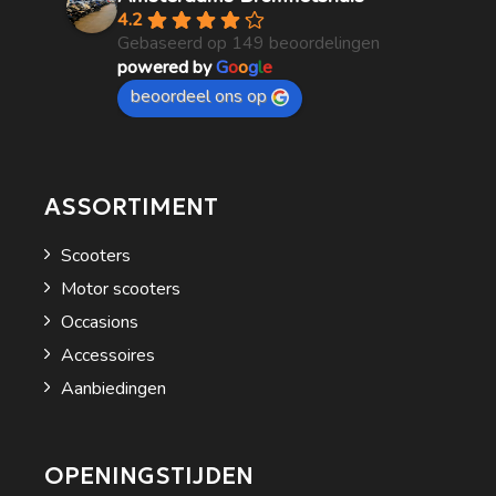
4.2
Gebaseerd op 149 beoordelingen
powered by
G
o
o
g
l
e
beoordeel ons op
ASSORTIMENT
Scooters
Motor scooters
Occasions
Accessoires
Aanbiedingen
OPENINGSTIJDEN