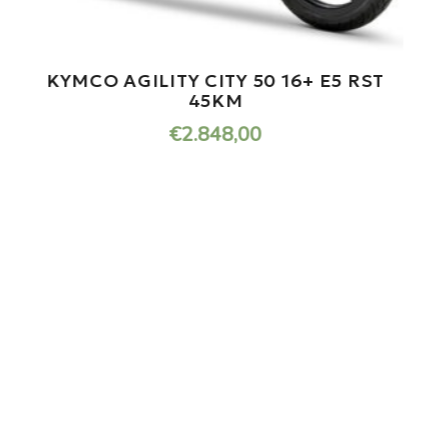
KYMCO AGILITY CITY 50 16+ E5 RST
45KM
€
2.848,00
ONDERHOUD NODIG AAN
JOUW SCOOTER?
U kunt bij ons in de werkplaats terecht voor de
kleine en grote
reparatie’s aan uw scooter.