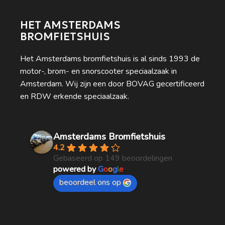
HET AMSTERDAMS
BROMFIETSHUIS
Het Amsterdams bromfietshuis is al sinds 1993 de
motor-, brom- en snorscooter speciaalzaak in
Amsterdam. Wij zijn een door BOVAG gecertificeerd
en RDW erkende speciaalzaak.
Amsterdams Bromfietshuis
4.2
Gebaseerd op 149 beoordelingen
powered by
G
o
o
g
l
e
beoordeel ons op