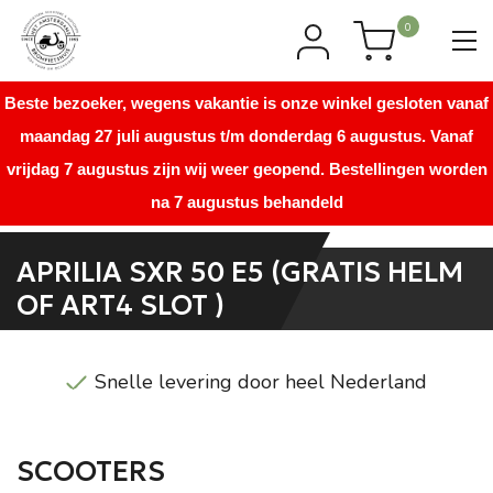
0
Beste bezoeker, wegens vakantie is onze winkel gesloten vanaf
maandag 27 juli augustus t/m donderdag 6 augustus. Vanaf
vrijdag 7 augustus zijn wij weer geopend. Bestellingen worden
na 7 augustus behandeld
APRILIA SXR 50 E5 (GRATIS HELM
OF ART4 SLOT )
Snelle levering door heel Nederland
SCOOTERS