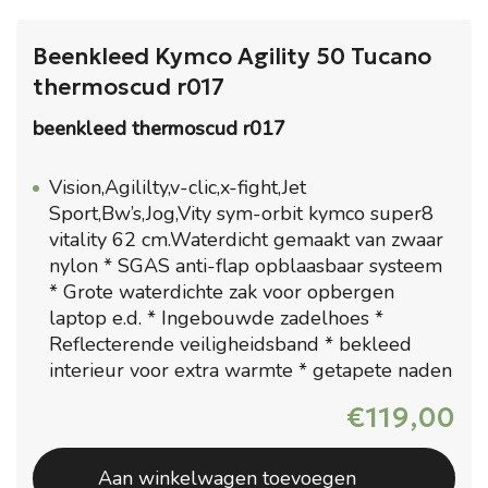
Beenkleed Kymco Agility 50 Tucano
thermoscud r017
beenkleed thermoscud r017
Vision,Agililty,v-clic,x-fight,Jet
Sport,Bw’s,Jog,Vity sym-orbit kymco super8
vitality 62 cm.Waterdicht gemaakt van zwaar
nylon * SGAS anti-flap opblaasbaar systeem
* Grote waterdichte zak voor opbergen
laptop e.d. * Ingebouwde zadelhoes *
Reflecterende veiligheidsband * bekleed
interieur voor extra warmte * getapete naden
€
119,00
Aan winkelwagen toevoegen