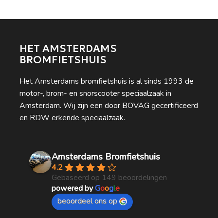
HET AMSTERDAMS
BROMFIETSHUIS
Het Amsterdams bromfietshuis is al sinds 1993 de
motor-, brom- en snorscooter speciaalzaak in
Amsterdam. Wij zijn een door BOVAG gecertificeerd
en RDW erkende speciaalzaak.
Amsterdams Bromfietshuis
4.2
Gebaseerd op 149 beoordelingen
powered by
G
o
o
g
l
e
beoordeel ons op