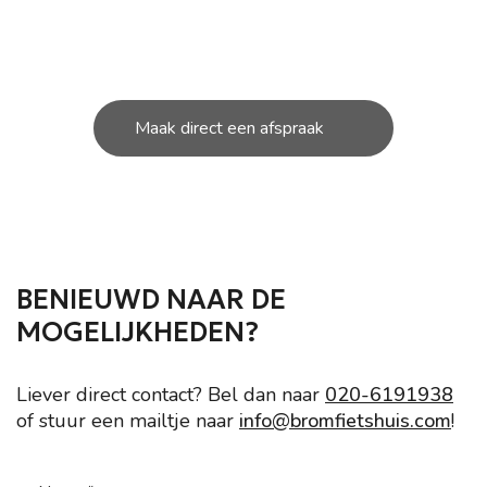
U kunt bij ons in de werkplaats terecht voor de
kleine en grote
reparatie’s aan uw scooter.
Maak direct een afspraak
BENIEUWD NAAR DE
MOGELIJKHEDEN?
Liever direct contact? Bel dan naar
020-6191938
of stuur een mailtje naar
info@bromfietshuis.com
!