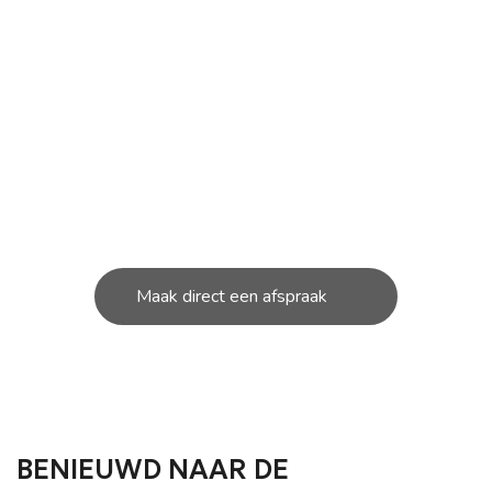
ONDERHOUD NODIG AAN
JOUW SCOOTER?
U kunt bij ons in de werkplaats terecht voor de
kleine en grote
reparatie’s aan uw scooter.
Maak direct een afspraak
BENIEUWD NAAR DE