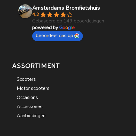
Amsterdams Bromfietshuis
4.2
Gebaseerd op 149 beoordelingen
powered by
G
o
o
g
l
e
beoordeel ons op
ASSORTIMENT
Scooters
Motor scooters
Occasions
Accessoires
Aanbiedingen