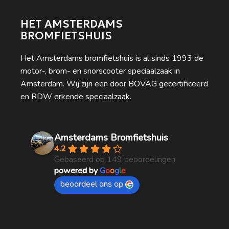
HET AMSTERDAMS
BROMFIETSHUIS
Het Amsterdams bromfietshuis is al sinds 1993 de
motor-, brom- en snorscooter speciaalzaak in
Amsterdam. Wij zijn een door BOVAG gecertificeerd
en RDW erkende speciaalzaak.
Amsterdams Bromfietshuis
4.2
Gebaseerd op 149 beoordelingen
powered by
G
o
o
g
l
e
beoordeel ons op