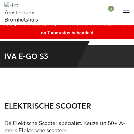
Beste bezoeker, wegens vakantie is onze winkel gesloten vanaf
0
maandag 27 juli augustus t/m donderdag 6 augustus. Vanaf
vrijdag 7 augustus zijn wij weer geopend. Bestellingen worden
na 7 augustus behandeld
IVA E-GO S3
ELEKTRISCHE SCOOTER
Dé Elektische Scooter specialist. Keuze uit 50+ A-
merk Elektrische scooters.