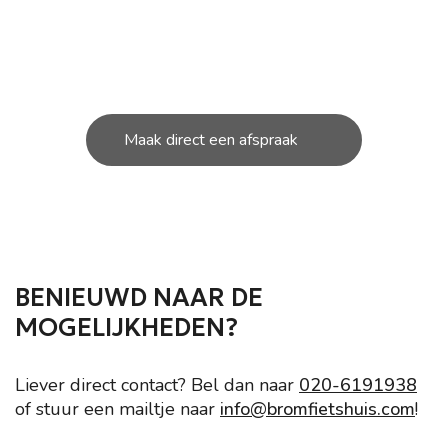
U kunt bij ons in de werkplaats terecht voor de
kleine en grote
reparatie’s aan uw scooter.
Maak direct een afspraak
BENIEUWD NAAR DE
MOGELIJKHEDEN?
Liever direct contact? Bel dan naar
020-6191938
of stuur een mailtje naar
info@bromfietshuis.com
!