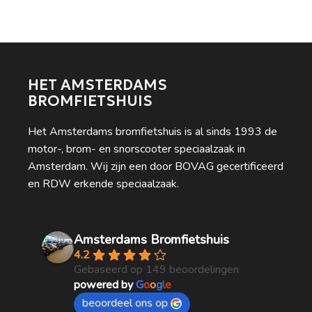
HET AMSTERDAMS
BROMFIETSHUIS
Het Amsterdams bromfietshuis is al sinds 1993 de
motor-, brom- en snorscooter speciaalzaak in
Amsterdam. Wij zijn een door BOVAG gecertificeerd
en RDW erkende speciaalzaak.
Amsterdams Bromfietshuis
4.2
Gebaseerd op 149 beoordelingen
powered by
G
o
o
g
l
e
beoordeel ons op