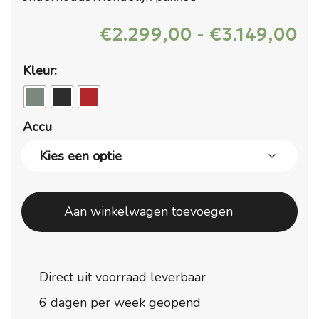
Pr
€
2.299,00
-
€
3.149,00
€2
to
Kleur:
€3
Accu
Aan winkelwagen toevoegen
Direct uit voorraad leverbaar
6 dagen per week geopend