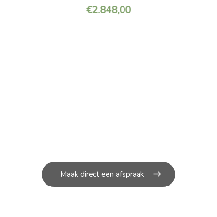
€
2.648,00
OUD NODIG AAN JOUW S
unt bij ons in de werkplaats terecht voor de kleine en g
reparatie’s aan uw scooter.
Maak direct een afspraak