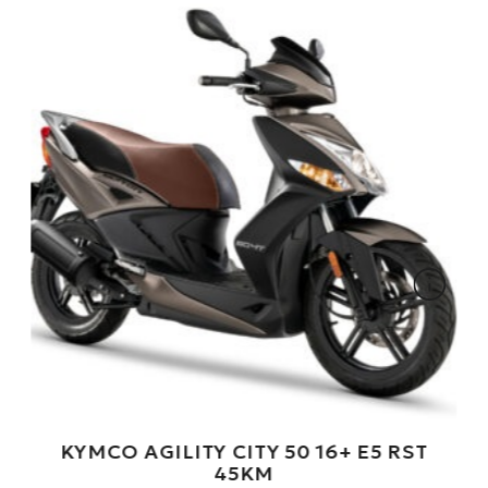
SYM MIO 50I EURO5 SCOOTER BLAUW &
GRIJS