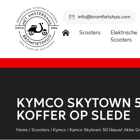
info@bromfietshuis.com
Scooters
Elektrische
Scooters
Beste bezoeker, wegens vakantie is onze winkel gesloten vanaf
KYMCO SKYTOWN 50
KOFFER OP SLEDE
Home
/
Scooters
/
Kymco
/ Kymco Skytown 50 Nieuw! Aktie Gra