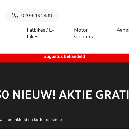
020-6191938
Fatbikes / E-
Motor
Aanb
bikes
scooters
 maandag 27 juli augustus t/m donderdag 6 augustus. Vanaf vrij
augustus behandeld
 NIEUW! AKTIE GRAT
tis beenkleed en koffer op slede