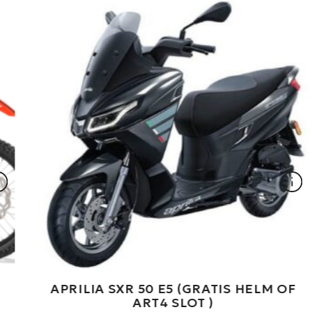
F
KYMCO AGILITY CITY 50 16+ E5 RST
45KM