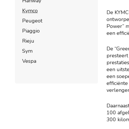
Hanway
Kymco
De KYMCO
ontworpen
Peugeot
Power” mo
Piaggio
een effic
Rieju
De “Gree
Sym
presteert
Vespa
prestatie
een uitst
een soepe
efficiënt
verlengen
Daarnaast
100 afgel
300 kilom