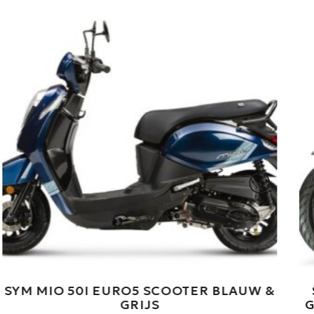
SYM SYMPHONY 50 ST EURO5 (AKTIE
GRATIS WINDSCHERM EN BEENKLEED)