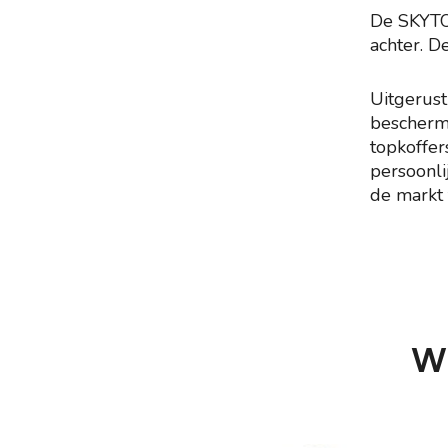
De SKYTOW
achter. D
Uitgerus
beschermi
topkoffer
persoonli
de markt 
W