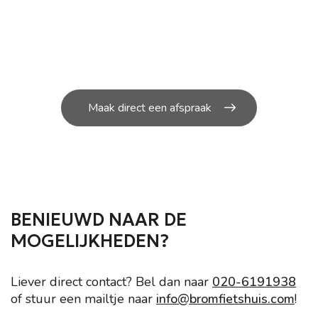
JOUW SCOOTER?
U kunt bij ons in de werkplaats terecht voor de
kleine en grote
reparatie’s aan uw scooter.
Maak direct een afspraak
BENIEUWD NAAR DE
MOGELIJKHEDEN?
Liever direct contact? Bel dan naar
020-6191938
of stuur een mailtje naar
info@bromfietshuis.com
!