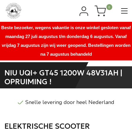
0
Beste bezoeker, wegens vakantie is onze winkel gesloten vanaf
maandag 27 juli augustus t/m donderdag 6 augustus. Vanaf
vrijdag 7 augustus zijn wij weer geopend. Bestellingen worden
na 7 augustus behandeld
NIU UQI+ GT45 1200W 48V31AH |
OPRUIMING !
Snelle levering door heel Nederland
ELEKTRISCHE SCOOTER