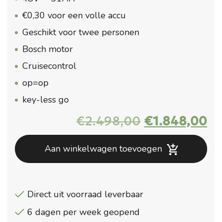
€0,30 voor een volle accu
Geschikt voor twee personen
Bosch motor
Cruisecontrol
op=op
key-less go
Oorspronkel
Hu
€
2.498,00
€
1.848,00
prijs
pr
was:
is:
Aan winkelwagen toevoegen
€2.498,00.
€1
Direct uit voorraad leverbaar
6 dagen per week geopend