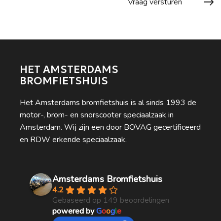
HET AMSTERDAMS
BROMFIETSHUIS
Het Amsterdams bromfietshuis is al sinds 1993 de
motor-, brom- en snorscooter speciaalzaak in
Amsterdam. Wij zijn een door BOVAG gecertificeerd
en RDW erkende speciaalzaak.
Amsterdams Bromfietshuis
4.2
Gebaseerd op 149 beoordelingen
powered by
G
o
o
g
l
e