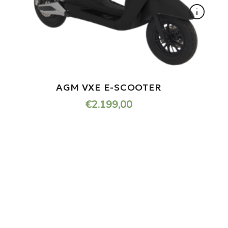
YADEA Y1S | AANBIEDING GRATIS
WINDSCHERM + BEENKLEED
€
2.998,00
ONDERHOUD NODIG AAN