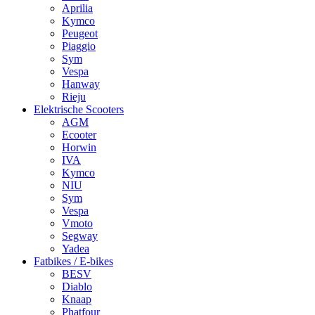
Aprilia
Kymco
Peugeot
Piaggio
Sym
Vespa
Hanway
Rieju
Elektrische Scooters
AGM
Ecooter
Horwin
IVA
Kymco
NIU
Sym
Vespa
Vmoto
Segway
Yadea
Fatbikes / E-bikes
BESV
Diablo
Knaap
Phatfour