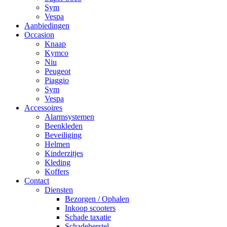
Sym
Vespa
Aanbiedingen
Occasion
Knaap
Kymco
Niu
Peugeot
Piaggio
Sym
Vespa
Accessoires
Alarmsystemen
Beenkleden
Beveiliging
Helmen
Kinderzitjes
Kleding
Koffers
Contact
Diensten
Bezorgen / Ophalen
Inkoop scooters
Schade taxatie
Schadeherstel