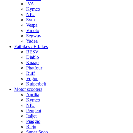
IVA
Kymco
NIU
Sym
Vespa
Vmoto
Segway
Yadea
Fatbikes / E-bikes
BESV
Diablo
Knaap
Phatfour
Ruff
Vogue
Kuiperbelt
Motor scooters
Aprilia
Kymco
NIU
Peugeot
Italjet
Piaggio
Rieju
Super Soco