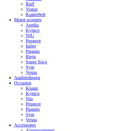
Ruff
Vogue
Kuiperbelt
Motor scooters
Aprilia
Kymco
NIU
Peugeot
Italjet
Piaggio
Rieju
Super Soco
Sym
Vespa
Aanbiedingen
Occasion
Knaap
Kymco
Niu
Peugeot
Piaggio
Sym
Vespa
Accessoires
Alarmsystemen