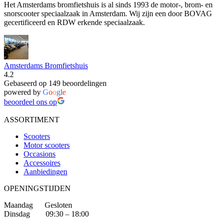
Het Amsterdams bromfietshuis is al sinds 1993 de motor-, brom- en
snorscooter speciaalzaak in Amsterdam. Wij zijn een door BOVAG
gecertificeerd en RDW erkende speciaalzaak.
Amsterdams Bromfietshuis
4.2
Gebaseerd op 149 beoordelingen
powered by
G
o
o
g
l
e
beoordeel ons op
ASSORTIMENT
Scooters
Motor scooters
Occasions
Accessoires
Aanbiedingen
OPENINGSTIJDEN
Maandag Gesloten
Dinsdag 09:30 – 18:00