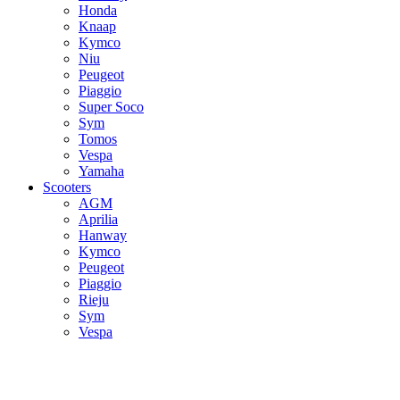
Honda
Knaap
Kymco
Niu
Peugeot
Piaggio
Super Soco
Sym
Tomos
Vespa
Yamaha
Scooters
AGM
Aprilia
Hanway
Kymco
Peugeot
Piaggio
Rieju
Sym
Vespa