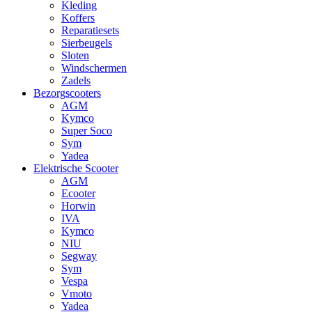
Kleding
Koffers
Reparatiesets
Sierbeugels
Sloten
Windschermen
Zadels
Bezorgscooters
AGM
Kymco
Super Soco
Sym
Yadea
Elektrische Scooter
AGM
Ecooter
Horwin
IVA
Kymco
NIU
Segway
Sym
Vespa
Vmoto
Yadea