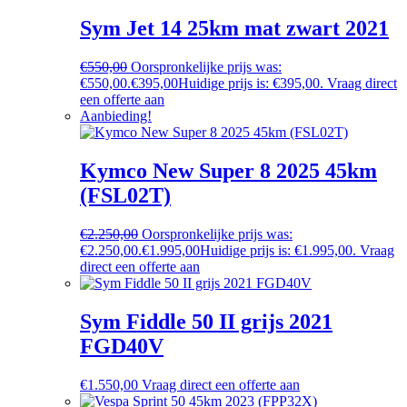
Sym Jet 14 25km mat zwart 2021
€
550,00
Oorspronkelijke prijs was:
€550,00.
€
395,00
Huidige prijs is: €395,00.
Vraag direct
een offerte aan
Aanbieding!
Kymco New Super 8 2025 45km
(FSL02T)
€
2.250,00
Oorspronkelijke prijs was:
€2.250,00.
€
1.995,00
Huidige prijs is: €1.995,00.
Vraag
direct een offerte aan
Sym Fiddle 50 II grijs 2021
FGD40V
€
1.550,00
Vraag direct een offerte aan