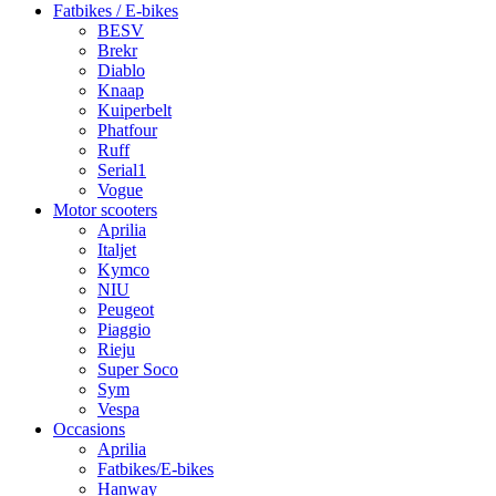
Fatbikes / E-bikes
BESV
Brekr
Diablo
Knaap
Kuiperbelt
Phatfour
Ruff
Serial1
Vogue
Motor scooters
Aprilia
Italjet
Kymco
NIU
Peugeot
Piaggio
Rieju
Super Soco
Sym
Vespa
Occasions
Aprilia
Fatbikes/E-bikes
Hanway