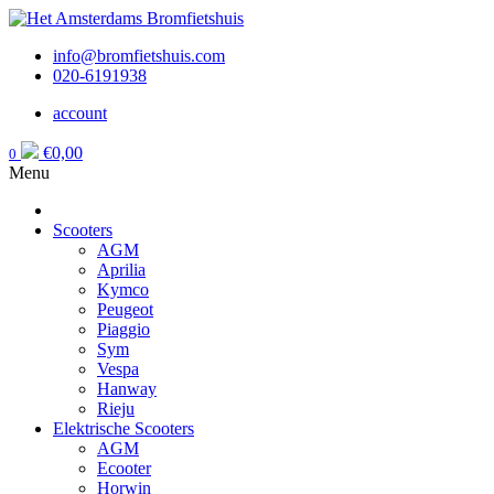
info@bromfietshuis.com
020-6191938
account
€
0,00
0
Menu
Scooters
AGM
Aprilia
Kymco
Peugeot
Piaggio
Sym
Vespa
Hanway
Rieju
Elektrische Scooters
AGM
Ecooter
Horwin