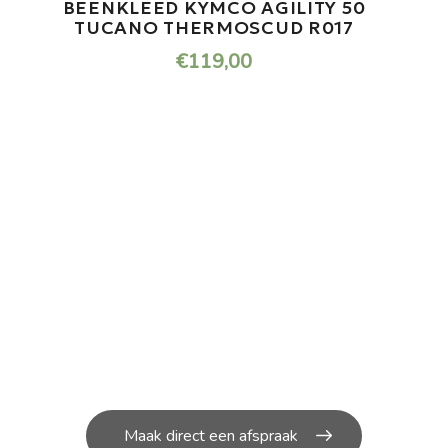
LEED KYMCO AGILITY 50
BEENKLEE
NO THERMOSCUD R017
R170 VES
€
119,00
€
ONDERHOUD NODIG AAN
JOUW SCOOTER?
U kunt bij ons in de werkplaats terecht voor de
kleine en grote
reparatie’s aan uw scooter.
Maak direct een afspraak