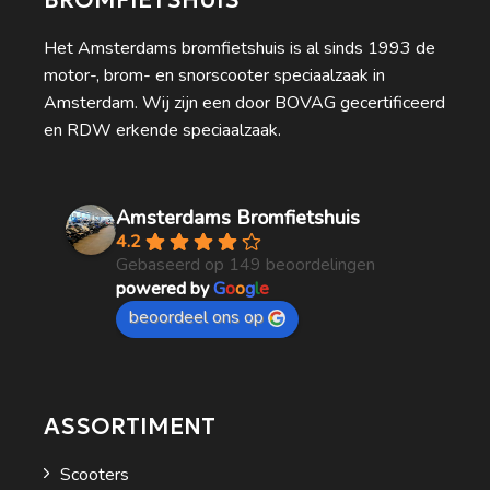
BROMFIETSHUIS
Het Amsterdams bromfietshuis is al sinds 1993 de
motor-, brom- en snorscooter speciaalzaak in
Amsterdam. Wij zijn een door BOVAG gecertificeerd
en RDW erkende speciaalzaak.
Amsterdams Bromfietshuis
4.2
Gebaseerd op 149 beoordelingen
powered by
G
o
o
g
l
e
beoordeel ons op
ASSORTIMENT
Scooters