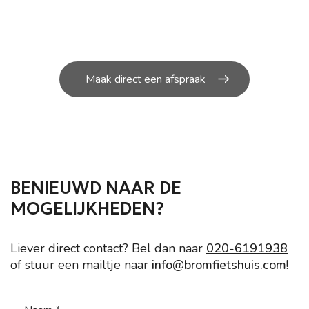
U kunt bij ons in de werkplaats terecht voor de
kleine en grote
reparatie’s aan uw scooter.
Maak direct een afspraak
BENIEUWD NAAR DE
MOGELIJKHEDEN?
Liever direct contact? Bel dan naar
020-6191938
of stuur een mailtje naar
info@bromfietshuis.com
!