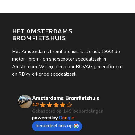
HET AMSTERDAMS
BROMFIETSHUIS
Het Amsterdams bromfietshuis is al sinds 1993 de
motor-, brom- en snorscooter speciaalzaak in
Amsterdam. Wij zijn een door BOVAG gecertificeerd
en RDW erkende speciaalzaak.
Amsterdams Bromfietshuis
4.2
Gebaseerd op 149 beoordelingen
powered by
G
o
o
g
l
e
beoordeel ons op