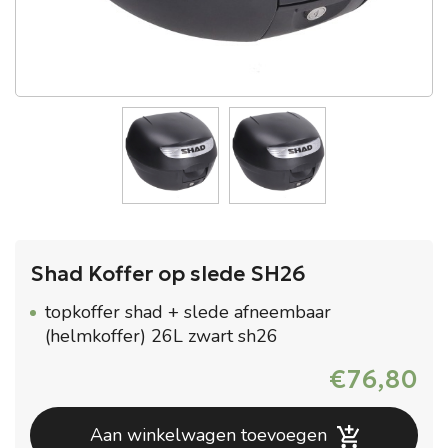
Shad Koffer op slede SH26
topkoffer shad + slede afneembaar
(helmkoffer) 26L zwart sh26
€
76,80
Aan winkelwagen toevoegen