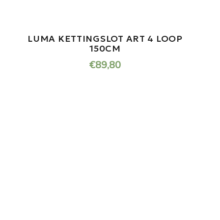
HOUDER IPHONE 4.3 INCH
WATERDICHT SPIEGELBEVESTIGING
SHAD
€
54,95
ONDERHOUD NODIG AAN
JOUW SCOOTER?