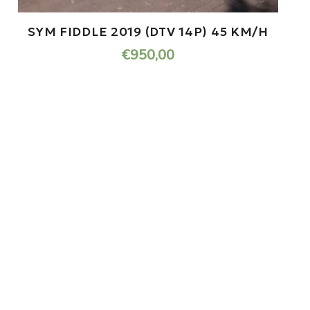
PEUGEOT SPEEDFIGHT 45KM 2019
€
1.995,00
ONDERHOUD NODIG AAN
JOUW SCOOTER?
U kunt bij ons in de werkplaats terecht voor de
kleine en grote
reparatie’s aan uw scooter.