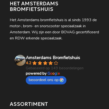
HET AMSTERDAMS
BROMFIETSHUIS
Het Amsterdams bromfietshuis is al sinds 1993 de
motor-, brom- en snorscooter speciaalzaak in
Amsterdam. Wij zijn een door BOVAG gecertificeerd
en RDW erkende speciaalzaak.
Amsterdams Bromfietshuis
4.2
Gebaseerd op 149 beoordelingen
powered by
G
o
o
g
l
e
beoordeel ons op
ASSORTIMENT