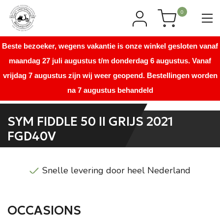
0
Beste bezoeker, wegens vakantie is onze winkel gesloten vanaf
maandag 27 juli augustus t/m donderdag 6 augustus. Vanaf
vrijdag 7 augustus zijn wij weer geopend. Bestellingen worden
na 7 augustus behandeld
SYM FIDDLE 50 II GRIJS 2021
FGD40V
Snelle levering door heel Nederland
OCCASIONS