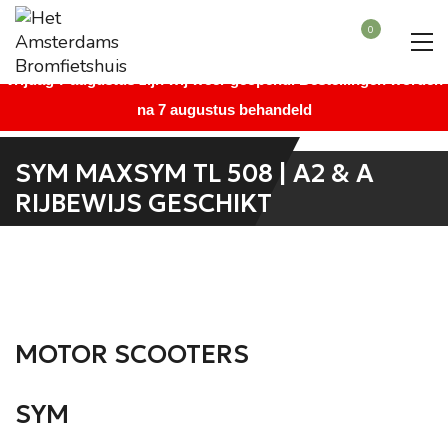
Beste bezoeker, wegens vakantie is onze winkel gesloten vanaf
0
maandag 27 juli augustus t/m donderdag 6 augustus. Vanaf
vrijdag 7 augustus zijn wij weer geopend. Bestellingen worden
na 7 augustus behandeld
SYM MAXSYM TL 508 | A2 & A
RIJBEWIJS GESCHIKT
MOTOR SCOOTERS
SYM