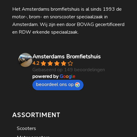
Het Amsterdams bromfietshuis is al sinds 1993 de
motor-, brom- en snorscooter speciaalzaak in
Amsterdam. Wij zijn een door BOVAG gecertificeerd
en RDW erkende speciaalzaak.
Amsterdams Bromfietshuis
4.2
Gebaseerd op 149 beoordelingen
powered by
G
o
o
g
l
e
beoordeel ons op
ASSORTIMENT
Scooters