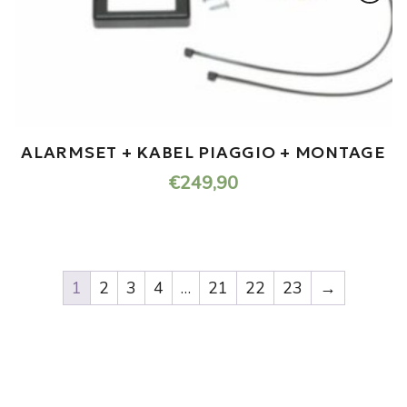
ALARMSET + KABEL PIAGGIO + MONTAGE
€
249,90
1
2
3
4
…
21
22
23
→