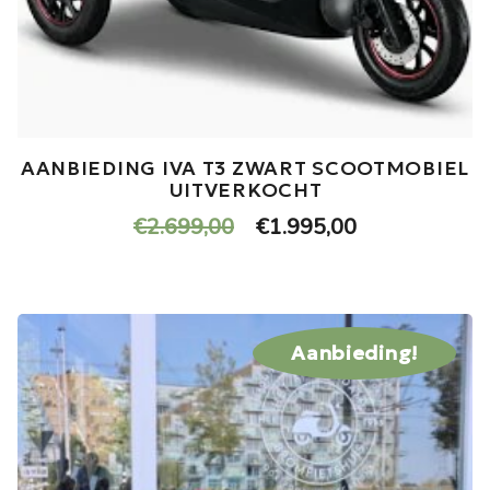
AANBIEDING IVA T3 ZWART SCOOTMOBIEL
UITVERKOCHT
Oorspronkelijke
Huidige
€
2.699,00
€
1.995,00
prijs
prijs
was:
is:
€2.699,00.
€1.995,00.
Aanbieding!