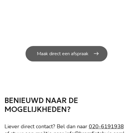
ONDERHOUD NODIG AAN
JOUW SCOOTER?
U kunt bij ons in de werkplaats terecht voor de
kleine en grote
reparatie’s aan uw scooter.
Maak direct een afspraak
BENIEUWD NAAR DE
MOGELIJKHEDEN?
Liever direct contact? Bel dan naar
020-6191938