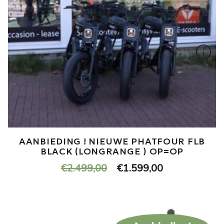
AANBIEDING ! NIEUWE PHATFOUR FLB
BLACK (LONGRANGE ) OP=OP
Oorspronkelijke
Huidige
€
2.499,00
€
1.599,00
prijs
prijs
was:
is:
€2.499,00.
€1.599,00.