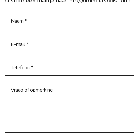
of stuur een mailtje naar
info@bromfietshuis.com
!