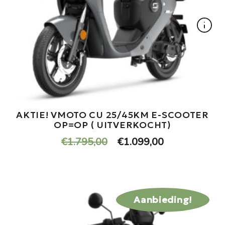
AKTIE! VMOTO CU 25/45KM E-SCOOTER
OP=OP ( UITVERKOCHT)
Oorspronkelijke
Huidige
€
1.795,00
€
1.099,00
prijs
prijs
was:
is:
€1.795,00.
€1.099,00.
Aanbieding!