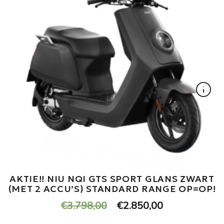
AKTIE!! NIU NQI GTS SPORT GLANS ZWART
(MET 2 ACCU’S) STANDARD RANGE OP=OP!
Oorspronkelijke
Huidige
€
3.798,00
€
2.850,00
prijs
prijs