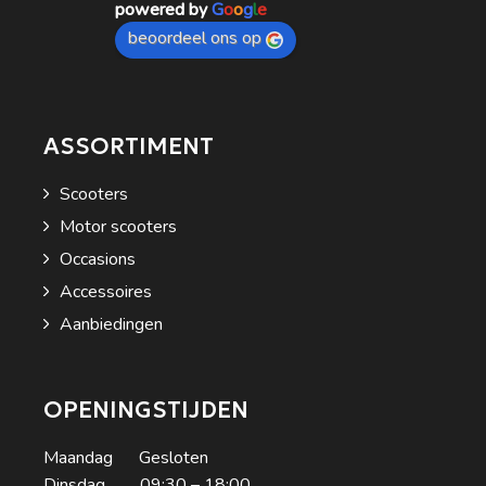
powered by
G
o
o
g
l
e
beoordeel ons op
ASSORTIMENT
Scooters
Motor scooters
Occasions
Accessoires
Aanbiedingen
OPENINGSTIJDEN
Maandag Gesloten
Dinsdag 09:30 – 18:00