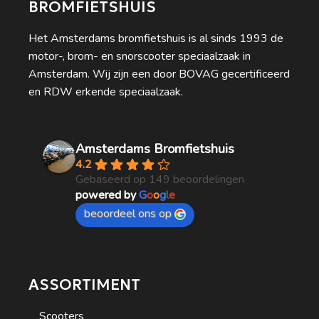
BROMFIETSHUIS
Het Amsterdams bromfietshuis is al sinds 1993 de
motor-, brom- en snorscooter speciaalzaak in
Amsterdam. Wij zijn een door BOVAG gecertificeerd
en RDW erkende speciaalzaak.
Amsterdams Bromfietshuis
4.2
Gebaseerd op 149 beoordelingen
powered by
G
o
o
g
l
e
beoordeel ons op
ASSORTIMENT
Scooters