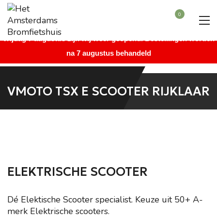
Beste bezoeker, wegens vakantie is onze winkel gesloten vanaf
0
maandag 27 juli augustus t/m donderdag 6 augustus. Vanaf
vrijdag 7 augustus zijn wij weer geopend. Bestellingen worden
na 7 augustus behandeld
VMOTO TSX E SCOOTER RIJKLAAR
ELEKTRISCHE SCOOTER
Dé Elektische Scooter specialist. Keuze uit 50+ A-
merk Elektrische scooters.