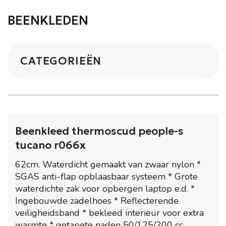
BEENKLEDEN
CATEGORIEËN
Beenkleed thermoscud people-s
tucano r066x
62cm. Waterdicht gemaakt van zwaar nylon *
SGAS anti-flap opblaasbaar systeem * Grote
waterdichte zak voor opbergen laptop e.d. *
Ingebouwde zadelhoes * Reflecterende
veiligheidsband * bekleed interieur voor extra
warmte * getapete naden 50/125/200 cc