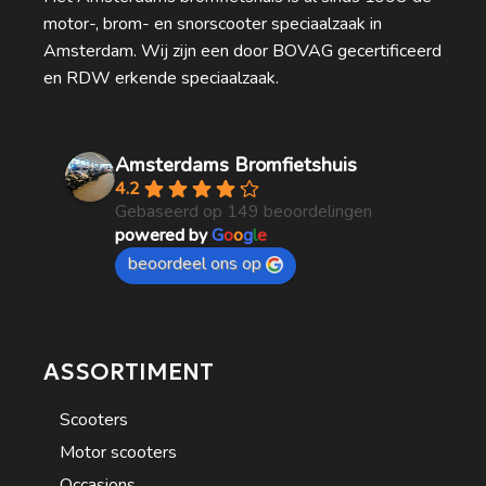
motor-, brom- en snorscooter speciaalzaak in
Amsterdam. Wij zijn een door BOVAG gecertificeerd
en RDW erkende speciaalzaak.
Amsterdams Bromfietshuis
4.2
Gebaseerd op 149 beoordelingen
powered by
G
o
o
g
l
e
beoordeel ons op
ASSORTIMENT
Scooters
Motor scooters
Occasions