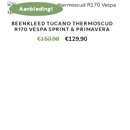
Aanbieding!
BEENKLEED TUCANO THERMOSCUD
R170 VESPA SPRINT & PRIMAVERA
Oorspronkelijke
Huidige
€
150,98
€
129,90
prijs
prijs
was:
is:
€150,98.
€129,90.