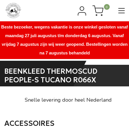
0
Beste bezoeker, wegens vakantie is onze winkel gesloten vanaf
maandag 27 juli augustus t/m donderdag 6 augustus. Vanaf
vrijdag 7 augustus zijn wij weer geopend. Bestellingen worden
na 7 augustus behandeld
BEENKLEED THERMOSCUD
PEOPLE-S TUCANO R066X
Snelle levering door heel Nederland
ACCESSOIRES