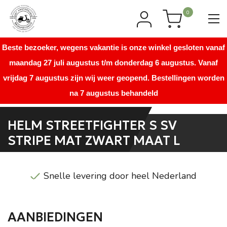
0
Beste bezoeker, wegens vakantie is onze winkel gesloten vanaf
maandag 27 juli augustus t/m donderdag 6 augustus. Vanaf
vrijdag 7 augustus zijn wij weer geopend. Bestellingen worden
na 7 augustus behandeld
HELM STREETFIGHTER S SV
STRIPE MAT ZWART MAAT L
Snelle levering door heel Nederland
AANBIEDINGEN