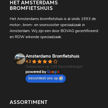
HET AMSTERDAMS
BROMFIETSHUIS
Het Amsterdams bromfietshuis is al sinds 1993 de
motor-, brom- en snorscooter speciaalzaak in
Amsterdam. Wij zijn een door BOVAG gecertificeerd
en RDW erkende speciaalzaak.
Amsterdams Bromfietshuis
4.2
Gebaseerd op 149 beoordelingen
powered by
G
o
o
g
l
e
beoordeel ons op
ASSORTIMENT