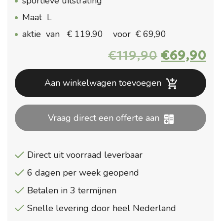
sportieve uitstraling
Maat L
aktie van € 119.90 voor € 69,90
Oorspron
Hu
€
119,90
€
69,90
prijs
pr
was:
is:
Aan winkelwagen toevoegen
€119,90.
€6
Vraag direct een offerte aan
Direct uit voorraad leverbaar
6 dagen per week geopend
Betalen in 3 termijnen
Snelle levering door heel Nederland