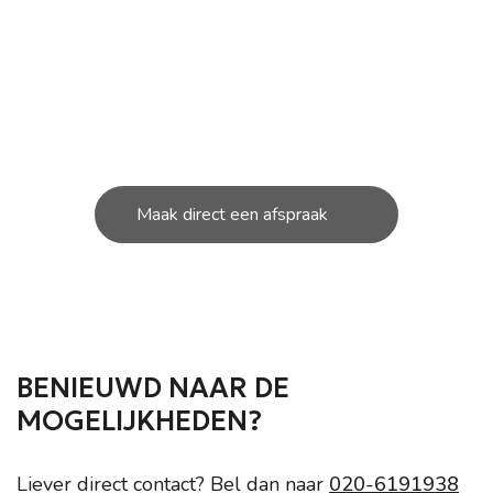
ONDERHOUD NODIG AAN
JOUW SCOOTER?
U kunt bij ons in de werkplaats terecht voor de
kleine en grote
reparatie’s aan uw scooter.
Maak direct een afspraak
BENIEUWD NAAR DE
MOGELIJKHEDEN?
Liever direct contact? Bel dan naar
020-6191938