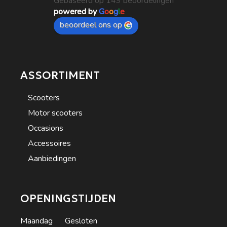
Gebaseerd op 149 beoordelingen
powered by
G
o
o
g
l
e
beoordeel ons op
ASSORTIMENT
Scooters
Motor scooters
Occasions
Accessoires
Aanbiedingen
OPENINGSTIJDEN
Maandag Gesloten