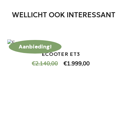
WELLICHT OOK INTERESSANT
Aanbieding!
ECOOTER ET3
Oorspronkelijke
Huidige
€
2.140,00
€
1.999,00
prijs
prijs
was:
is:
€2.140,00.
€1.999,00.