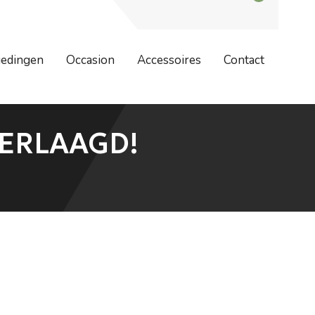
dag 7 augustus zijn wij weer geopend. Bestellingen worden na 7
iedingen
Occasion
Accessoires
Contact
VERLAAGD!