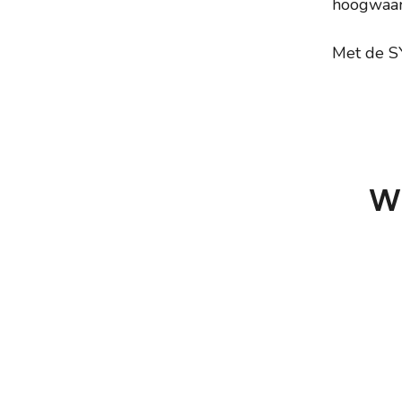
hoogwaard
Met de SYM
W