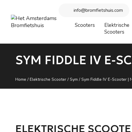
Beste bezoeker, wegens vakantie is onze winkel gesloten vanaf
info@bromfietshuis.com
Scooters
Elektrische
Scooters
SYM FIDDLE IV E-S
Home
/
Elektrische Scooter
/
Sym
/ Sym Fiddle IV E-Scooter | N
ELEKTRISCHE SCOOTE