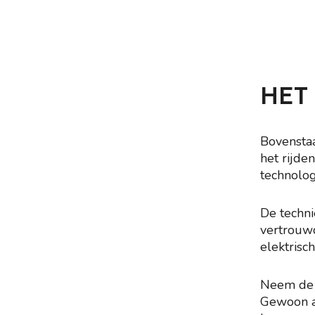
HET
Bovenstaa
het rijde
technolog
De techni
vertrouwd
elektrisch
Neem de s
Gewoon aa