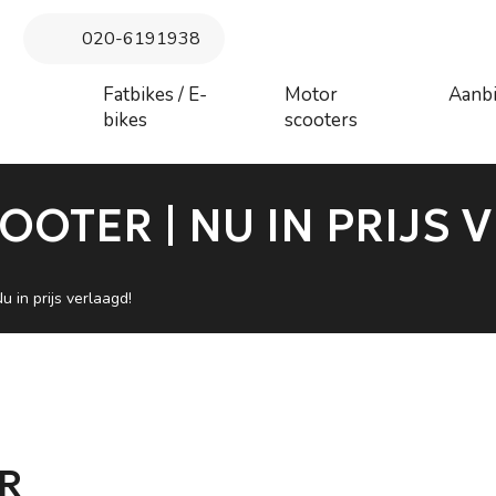
 maandag 27 juli augustus t/m donderdag 6 augustus. Vanaf vrij
020-6191938
augustus behandeld
Fatbikes / E-
Motor
Aanb
bikes
scooters
COOTER | NU IN PRIJS 
u in prijs verlaagd!
R