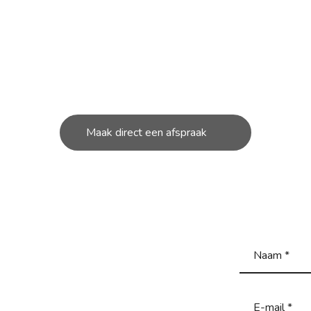
OUD NODIG AAN JOUW S
unt bij ons in de werkplaats terecht voor de kleine en g
reparatie’s aan uw scooter.
Maak direct een afspraak