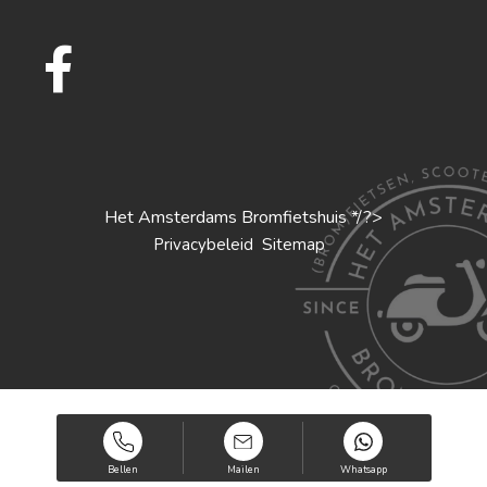
Het Amsterdams Bromfietshuis */?>
S
Privacybeleid
itemap
Bellen
Mailen
Whatsapp