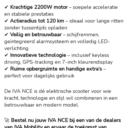
✔
Krachtige 2200W motor
– soepele acceleratie
en stabiele prestaties
✔
Actieradius tot 120 km
– ideaal voor lange ritten
zonder tussentijds opladen
✔
Veilig en betrouwbaar
– schijfremmen,
geïntegreerd alarmsysteem en volledig LED-
verlichting
✔
Innovatieve technologie
– inclusief keyless
driving, GPS-tracking en 7-inch kleurendisplay
✔
Ruime opbergruimte en handige extra’s
–
perfect voor dagelijks gebruik
De IVA NCE is dé elektrische scooter voor wie
kracht, technologie en stijl wil combineren in een
betrouwbaar en modern model.
🚀
Bestel nu jouw IVA NCE bij een van de dealers
van IVA Mobility en ervaar de toekomst van