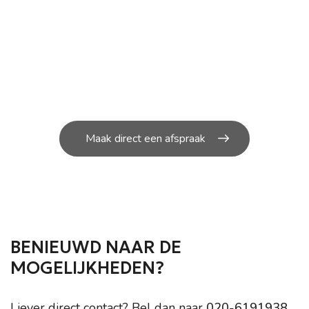
ONDERHOUD NODIG AAN
JOUW SCOOTER?
U kunt bij ons in de werkplaats terecht voor de
kleine en grote
reparatie’s aan uw scooter.
Maak direct een afspraak
BENIEUWD NAAR DE
MOGELIJKHEDEN?
Liever direct contact? Bel dan naar
020-6191938