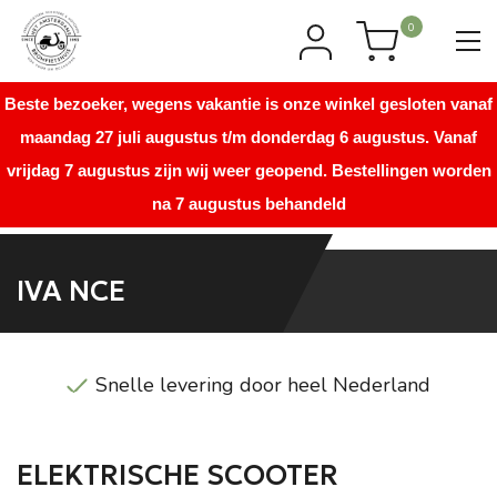
0
Beste bezoeker, wegens vakantie is onze winkel gesloten vanaf
maandag 27 juli augustus t/m donderdag 6 augustus. Vanaf
vrijdag 7 augustus zijn wij weer geopend. Bestellingen worden
na 7 augustus behandeld
IVA NCE
l Nederland
Direct uit voorraad lev
ELEKTRISCHE SCOOTER