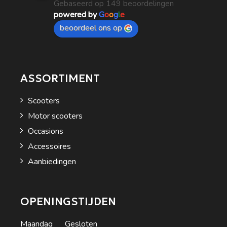
Gebaseerd op 149 beoordelingen
powered by
G
o
o
g
l
e
beoordeel ons op
ASSORTIMENT
Scooters
Motor scooters
Occasions
Accessoires
Aanbiedingen
OPENINGSTIJDEN
Maandag Gesloten