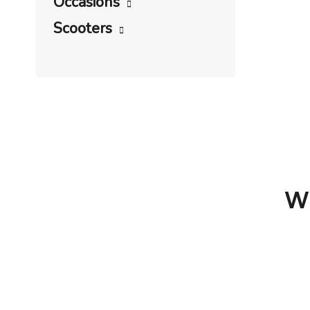
Occasions
Scooters
W