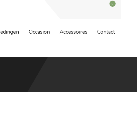
0
dag 7 augustus zijn wij weer geopend. Bestellingen worden na 7
iedingen
Occasion
Accessoires
Contact