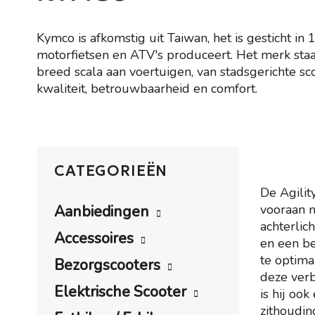
Kymco is afkomstig uit Taiwan, het is gesticht in
motorfietsen en ATV's produceert. Het merk sta
breed scala aan voertuigen, van stadsgerichte s
kwaliteit, betrouwbaarheid en comfort.
CATEGORIEËN
De Agilit
vooraan m
Aanbiedingen
achterlic
Accessoires
en een b
te optima
Bezorgscooters
deze verb
Elektrische Scooter
is hij oo
zithoudin