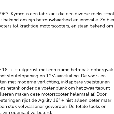
 1963. Kymco is een fabrikant die een diverse reeks scoot
at bekend om zijn betrouwbaarheid en innovatie. Ze bi
cooters tot krachtige motorscooters, en staan bekend om
y 16” + is uitgerust met een ruime helmbak, opbergvak
et sleutelopening en 12V-aansluiting. De voor- en
hten met moderne verlichting, inklapbare voetsteunen
enzinetank onder de voetenplank om het zwaartepunt
liseren maken deze motorscooter helemaal af. Door
eteringen rijdt de Agility 16” + niet alleen beter maar
k een stuk volwassener geworden. De totale looks en
g zijn optimaal verbeterd.