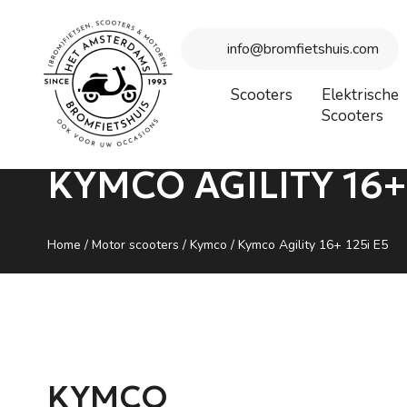
Beste bezoeker, wegens vakantie is onze winkel gesloten vanaf
info@bromfietshuis.com
Scooters
Elektrische
Scooters
KYMCO AGILITY 16+ 
Home
/
Motor scooters
/
Kymco
/ Kymco Agility 16+ 125i E5
KYMCO