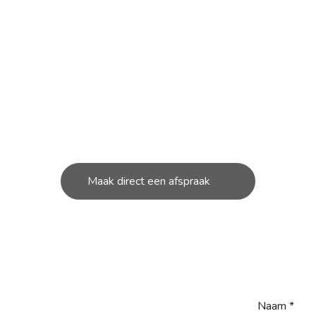
OUD NODIG AAN JOUW S
unt bij ons in de werkplaats terecht voor de kleine en g
reparatie’s aan uw scooter.
Maak direct een afspraak