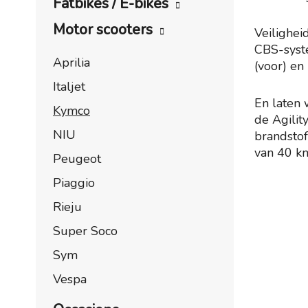
Fatbikes / E-bikes
Motor scooters
Veilighei
CBS-syst
Aprilia
(voor) en
Italjet
En laten 
Kymco
de Agilit
NIU
brandstof
van 40 km
Peugeot
Piaggio
Rieju
Super Soco
Sym
Vespa