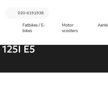
 maandag 27 juli augustus t/m donderdag 6 augustus. Vanaf vrij
augustus behandeld
020-6191938
Fatbikes / E-
Motor
Aanb
bikes
scooters
125I E5