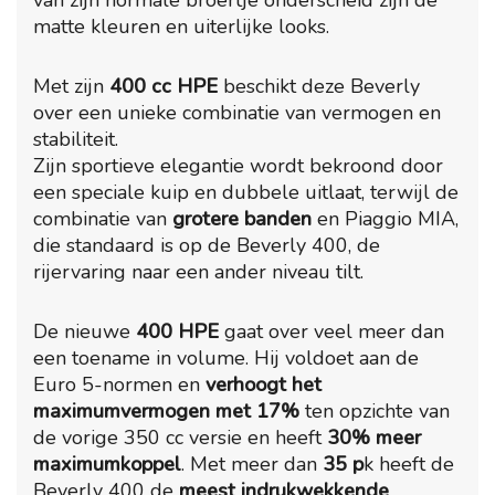
van zijn normale broertje onderscheid zijn de
matte kleuren en uiterlijke looks.
Met zijn
400 cc HPE
beschikt deze Beverly
over een unieke combinatie van vermogen en
stabiliteit.
Zijn sportieve elegantie wordt bekroond door
een speciale kuip en dubbele uitlaat, terwijl de
combinatie van
grotere banden
en Piaggio MIA,
die standaard is op de Beverly 400, de
rijervaring naar een ander niveau tilt.
De nieuwe
400 HPE
gaat over veel meer dan
een toename in volume. Hij voldoet aan de
Euro 5-normen en
verhoogt het
maximumvermogen met 17%
ten opzichte van
de vorige 350 cc versie en heeft
30% meer
maximumkoppel
. Met meer dan
35 p
k heeft de
Beverly 400 de
meest indrukwekkende