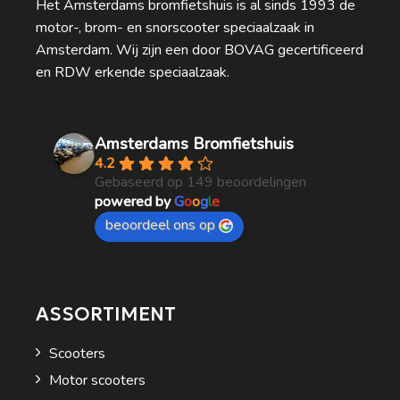
Het Amsterdams bromfietshuis is al sinds 1993 de
motor-, brom- en snorscooter speciaalzaak in
Amsterdam. Wij zijn een door BOVAG gecertificeerd
en RDW erkende speciaalzaak.
Amsterdams Bromfietshuis
4.2
Gebaseerd op 149 beoordelingen
powered by
G
o
o
g
l
e
beoordeel ons op
ASSORTIMENT
Scooters
Motor scooters