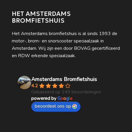
HET AMSTERDAMS
BROMFIETSHUIS
Het Amsterdams bromfietshuis is al sinds 1993 de
motor-, brom- en snorscooter speciaalzaak in
Amsterdam. Wij zijn een door BOVAG gecertificeerd
en RDW erkende speciaalzaak.
Amsterdams Bromfietshuis
4.2
Gebaseerd op 149 beoordelingen
powered by
G
o
o
g
l
e
beoordeel ons op