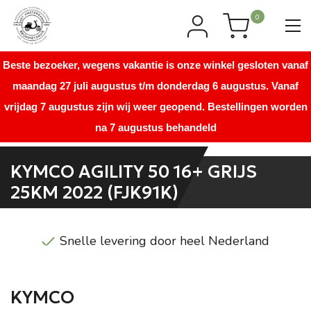
0
Beste bezoeker, wegens vakantie is onze winkel gesloten vanaf
maandag 27 juli augustus t/m donderdag 6 augustus. Vanaf
vrijdag 7 augustus zijn wij weer geopend. Bestellingen worden
na 7 augustus behandeld
KYMCO AGILITY 50 16+ GRIJS
25KM 2022 (FJK91K)
Snelle levering door heel Nederland
KYMCO