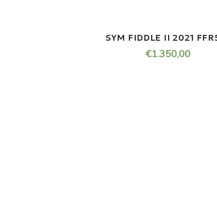
ONDERHOUD NODIG AAN
JOUW SCOOTER?
U kunt bij ons in de werkplaats terecht voor de
kleine en grote
reparatie’s aan uw scooter.