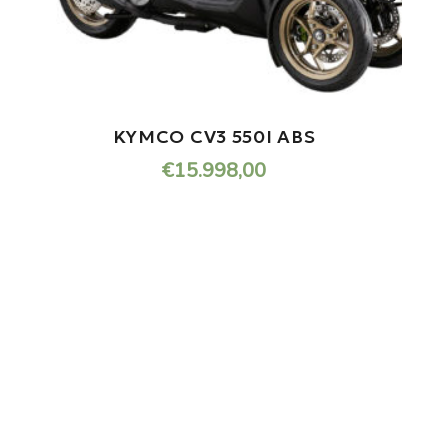
KYMCO CV3 550I ABS
€
15.998,00
.
ONDERHOUD NODIG AAN
JOUW SCOOTER?