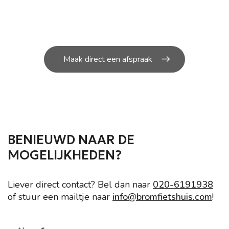
U kunt bij ons in de werkplaats terecht voor de
kleine en grote
reparatie’s aan uw scooter.
Maak direct een afspraak
BENIEUWD NAAR DE
MOGELIJKHEDEN?
Liever direct contact? Bel dan naar
020-6191938
of stuur een mailtje naar
info@bromfietshuis.com
!