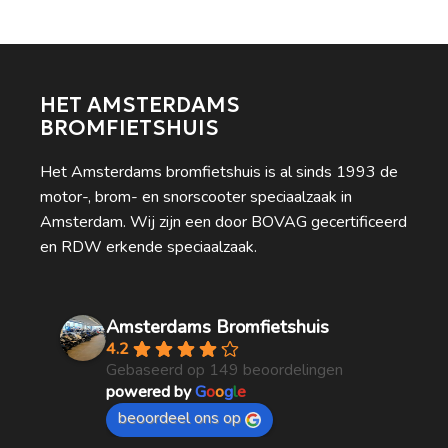
HET AMSTERDAMS
BROMFIETSHUIS
Het Amsterdams bromfietshuis is al sinds 1993 de
motor-, brom- en snorscooter speciaalzaak in
Amsterdam. Wij zijn een door BOVAG gecertificeerd
en RDW erkende speciaalzaak.
Amsterdams Bromfietshuis
4.2
Gebaseerd op 149 beoordelingen
powered by
G
o
o
g
l
e
beoordeel ons op