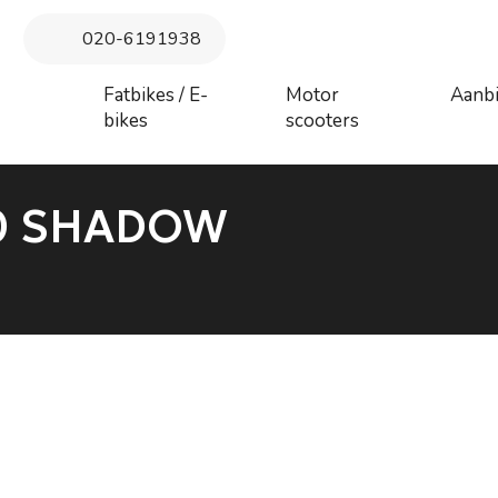
 maandag 27 juli augustus t/m donderdag 6 augustus. Vanaf vrij
020-6191938
augustus behandeld
Fatbikes / E-
Motor
Aanb
bikes
scooters
50 SHADOW