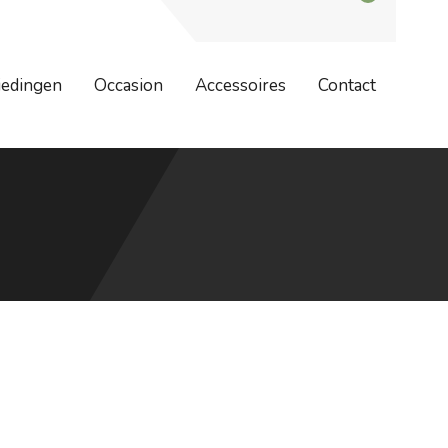
dag 7 augustus zijn wij weer geopend. Bestellingen worden na 7
iedingen
Occasion
Accessoires
Contact