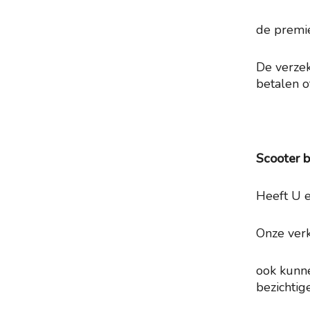
de premie
De verzek
betalen o
Scooter b
Heeft U e
Onze verk
ook kunne
bezichtig