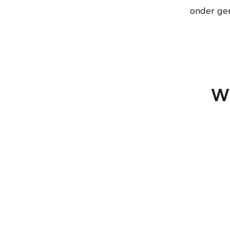
onder gen
W