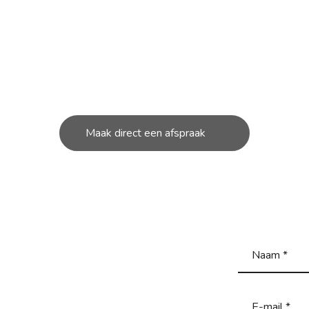
OUD NODIG AAN JOUW S
unt bij ons in de werkplaats terecht voor de kleine en g
reparatie’s aan uw scooter.
Maak direct een afspraak