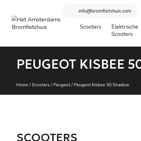
Beste bezoeker, wegens vakantie is onze winkel gesloten vanaf
info@bromfietshuis.com
Scooters
Elektrische
Scooters
PEUGEOT KISBEE 
Home
/
Scooters
/
Peugeot
/ Peugeot Kisbee 50 Shadow
SCOOTERS