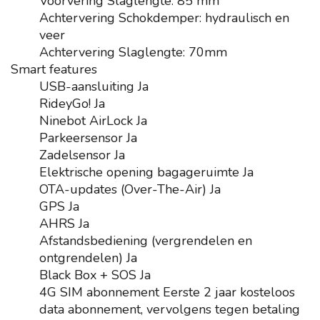
Voorvering
Slaglengte: 85 mm
Achtervering
Schokdemper: hydraulisch en
veer
Achtervering
Slaglengte: 70mm
Smart features
USB-aansluiting
Ja
RideyGo!
Ja
Ninebot AirLock
Ja
Parkeersensor
Ja
Zadelsensor
Ja
Elektrische opening bagageruimte
Ja
OTA-updates (Over-The-Air)
Ja
GPS
Ja
AHRS
Ja
Afstandsbediening (vergrendelen en
ontgrendelen)
Ja
Black Box + SOS
Ja
4G SIM abonnement
Eerste 2 jaar kosteloos
data abonnement, vervolgens tegen betaling