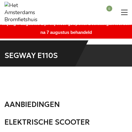
Beste bezoeker, wegens vakantie is onze winkel gesloten vanaf
0
maandag 27 juli augustus t/m donderdag 6 augustus. Vanaf
vrijdag 7 augustus zijn wij weer geopend. Bestellingen worden
na 7 augustus behandeld
SEGWAY E110S
AANBIEDINGEN
ELEKTRISCHE SCOOTER