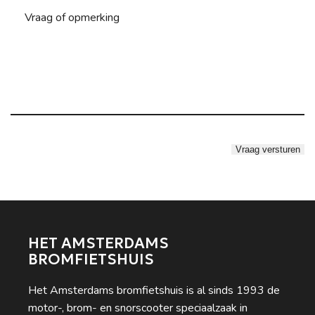
HET AMSTERDAMS
BROMFIETSHUIS
Het Amsterdams bromfietshuis is al sinds 1993 de
motor-, brom- en snorscooter speciaalzaak in