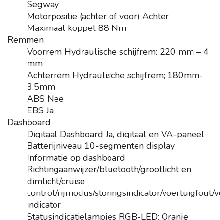
Segway
Motorpositie (achter of voor)
Achter
Maximaal koppel
88 Nm
Remmen
Voorrem
Hydraulische schijfrem: 220 mm – 4
mm
Achterrem
Hydraulische schijfrem; 180mm-
3.5mm
ABS
Nee
EBS
Ja
Dashboard
Digitaal Dashboard
Ja, digitaal en VA-paneel
Batterijniveau
10-segmenten display
Informatie op dashboard
Richtingaanwijzer/bluetooth/grootlicht en
dimlicht/cruise
control/rijmodus/storingsindicator/voertuigfout/
indicator
Statusindicatielampjes
RGB-LED: Oranje