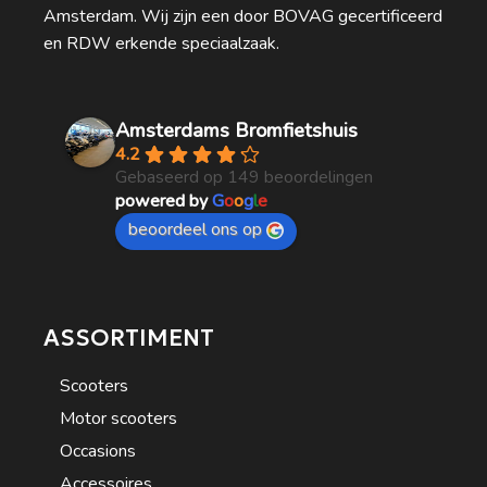
Amsterdam. Wij zijn een door BOVAG gecertificeerd
en RDW erkende speciaalzaak.
Amsterdams Bromfietshuis
4.2
Gebaseerd op 149 beoordelingen
powered by
G
o
o
g
l
e
beoordeel ons op
ASSORTIMENT
Scooters
Motor scooters
Occasions
Accessoires