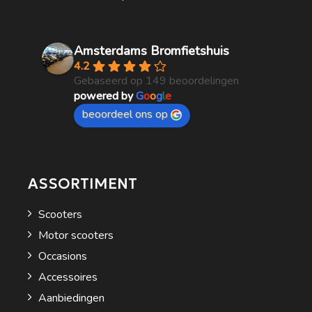
Amsterdams Bromfietshuis
4.2
Gebaseerd op 149 beoordelingen
powered by
G
o
o
g
l
e
beoordeel ons op
ASSORTIMENT
Scooters
Motor scooters
Occasions
Accessoires
Aanbiedingen