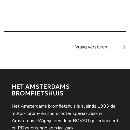
HET AMSTERDAMS
BROMFIETSHUIS
Het Amsterdams bromfietshuis is al sinds 1993 de
motor-, brom- en snorscooter speciaalzaak in
Amsterdam. Wij zijn een door BOVAG gecertificeerd
en RDW erkende speciaalzaak.