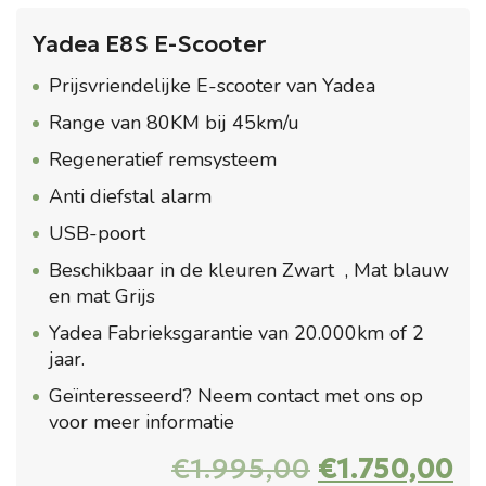
Yadea E8S E-Scooter
Prijsvriendelijke E-scooter van Yadea
Range van 80KM bij 45km/u
Regeneratief remsysteem
Anti diefstal alarm
USB-poort
Beschikbaar in de kleuren Zwart , Mat blauw
en mat Grijs
Yadea Fabrieksgarantie van 20.000km of 2
jaar.
Geïnteresseerd? Neem contact met ons op
voor meer informatie
Oorspronkel
Hu
€
1.995,00
€
1.750,00