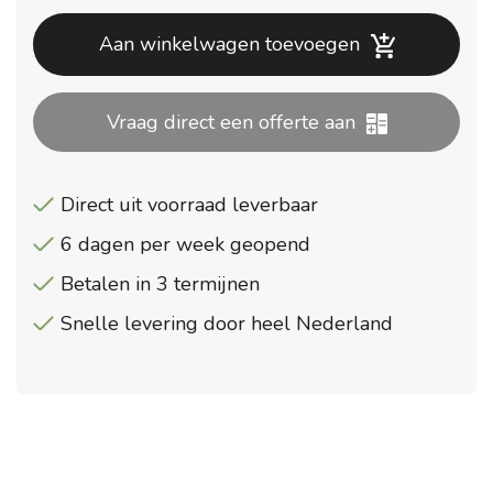
prijs
pr
was:
is:
Aan winkelwagen toevoegen
€1.995,00.
€1
Vraag direct een offerte aan
Direct uit voorraad leverbaar
6 dagen per week geopend
Betalen in 3 termijnen
Snelle levering door heel Nederland