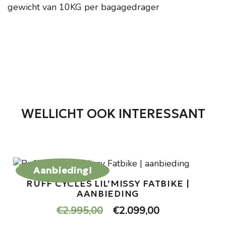
gewicht van 10KG per bagagedrager
WELLICHT OOK INTERESSANT
Aanbieding!
RUFF CYCLES LIL’MISSY FATBIKE |
AANBIEDING
Oorspronkelijke
Huidige
€
2.995,00
€
2.099,00
prijs
prijs