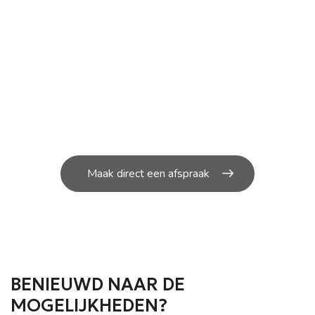
ONDERHOUD NODIG AAN
JOUW SCOOTER?
U kunt bij ons in de werkplaats terecht voor de
kleine en grote
reparatie’s aan uw scooter.
Maak direct een afspraak
BENIEUWD NAAR DE
MOGELIJKHEDEN?