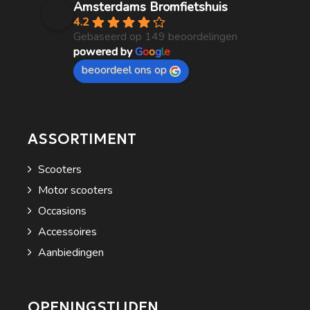
Amsterdams Bromfietshuis
4.2
Gebaseerd op 149 beoordelingen
powered by
G
o
o
g
l
e
beoordeel ons op
ASSORTIMENT
Scooters
Motor scooters
Occasions
Accessoires
Aanbiedingen
OPENINGSTIJDEN