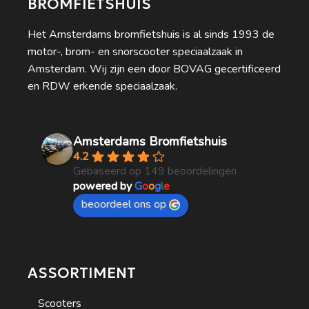
BROMFIETSHUIS
Het Amsterdams bromfietshuis is al sinds 1993 de
motor-, brom- en snorscooter speciaalzaak in
Amsterdam. Wij zijn een door BOVAG gecertificeerd
en RDW erkende speciaalzaak.
Amsterdams Bromfietshuis
4.2
Gebaseerd op 149 beoordelingen
powered by
G
o
o
g
l
e
beoordeel ons op
ASSORTIMENT
Scooters