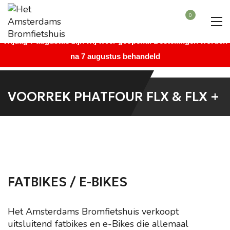
Beste bezoeker, wegens vakantie is onze winkel gesloten vanaf
0
maandag 27 juli augustus t/m donderdag 6 augustus. Vanaf
vrijdag 7 augustus zijn wij weer geopend. Bestellingen worden
na 7 augustus behandeld
VOORREK PHATFOUR FLX & FLX +
FATBIKES / E-BIKES
Het Amsterdams Bromfietshuis verkoopt
uitsluitend fatbikes en e-Bikes die allemaal