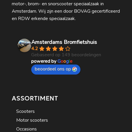
motor-, brom- en snorscooter speciaalzaak in
Amsterdam. Wij zijn een door BOVAG gecertificeerd
en RDW erkende speciaalzaak.
Amsterdams Bromfietshuis
4.2
Gebaseerd op 149 beoordelingen
powered by
G
o
o
g
l
e
beoordeel ons op
ASSORTIMENT
Scooters
Motor scooters
Occasions