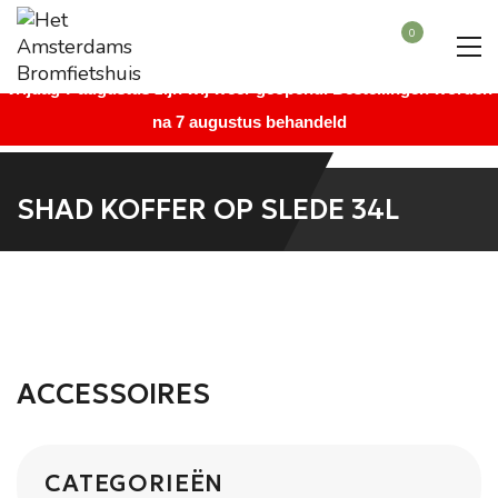
Beste bezoeker, wegens vakantie is onze winkel gesloten vanaf
0
maandag 27 juli augustus t/m donderdag 6 augustus. Vanaf
vrijdag 7 augustus zijn wij weer geopend. Bestellingen worden
na 7 augustus behandeld
SHAD KOFFER OP SLEDE 34L
ACCESSOIRES
CATEGORIEËN