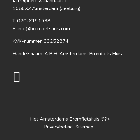
Jan Olphert Vaillantlaan 1
1086XZ Amsterdam (Zeeburg)
020-6191938
info@bromfietshuis.com
KVK-nummer: 33252874
Handelsnaam: A.B.H. Amsterdams Bromfiets Huis
Het Amsterdams Bromfietshuis */?>
S
Privacybeleid
itemap