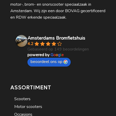
motor-, brom- en snorscooter speciaalzaak in
Amsterdam. Wij zijn een door BOVAG gecertificeerd
en RDW erkende speciaalzaak.
Amsterdams Bromfietshuis
4.2
Gebaseerd op 149 beoordelingen
powered by
G
o
o
g
l
e
beoordeel ons op
ASSORTIMENT
Scooters
Motor scooters
Occasions