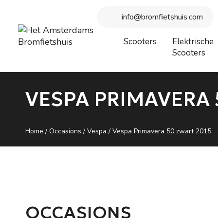
Beste bezoeker, wegens vakantie is onze winkel gesloten vanaf
info@bromfietshuis.com
Scooters
Elektrische
Scooters
VESPA PRIMAVERA 
Home
/
Occasions
/
Vespa
/ Vespa Primavera 50 zwart 2015
OCCASIONS