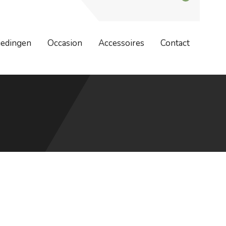
dag 7 augustus zijn wij weer geopend. Bestellingen worden na 7
iedingen
Occasion
Accessoires
Contact