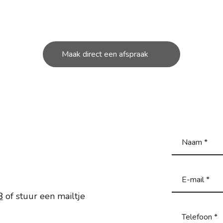
unt bij ons in de werkplaats terecht voor de kleine en g
reparatie’s aan uw scooter.
Maak direct een afspraak
8
of stuur een mailtje