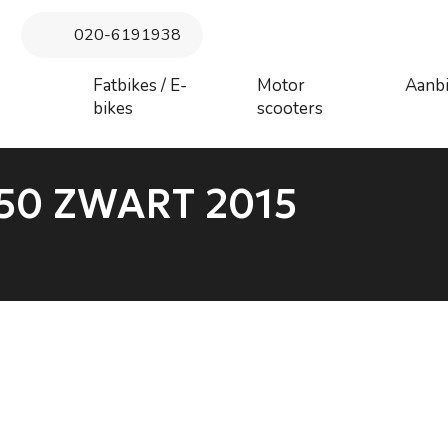
 maandag 27 juli augustus t/m donderdag 6 augustus. Vanaf vrij
020-6191938
augustus behandeld
Fatbikes / E-
Motor
Aanb
bikes
scooters
50 ZWART 2015