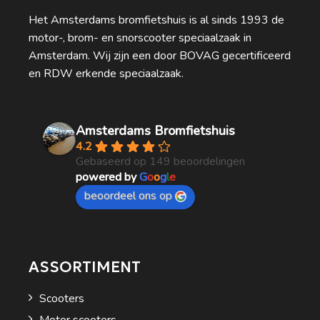
Het Amsterdams bromfietshuis is al sinds 1993 de
motor-, brom- en snorscooter speciaalzaak in
Amsterdam. Wij zijn een door BOVAG gecertificeerd
en RDW erkende speciaalzaak.
Amsterdams Bromfietshuis
4.2
Gebaseerd op 149 beoordelingen
powered by
G
o
o
g
l
e
beoordeel ons op
ASSORTIMENT
Scooters