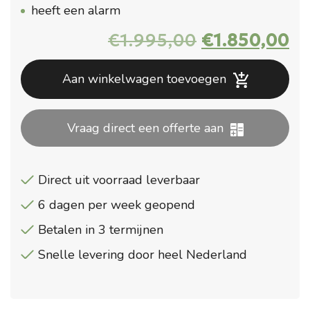
heeft een alarm
Oorspronkel
Hu
€
1.995,00
€
1.850,00
prijs
pr
was:
is:
Aan winkelwagen toevoegen
€1.995,00.
€1
Vraag direct een offerte aan
Direct uit voorraad leverbaar
6 dagen per week geopend
Betalen in 3 termijnen
Snelle levering door heel Nederland