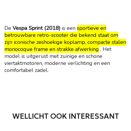
De
Vespa Sprint (2018)
is een
sportieve en
betrouwbare retro-scooter die bekend staat om
zijn iconische zeshoekige koplamp, compacte stalen
monocoque frame en strakke afwerking
. Het
model is uitgerust met zuinige en schone
viertaktmotoren, moderne verlichting en een
comfortabel zadel.
WELLICHT OOK INTERESSANT