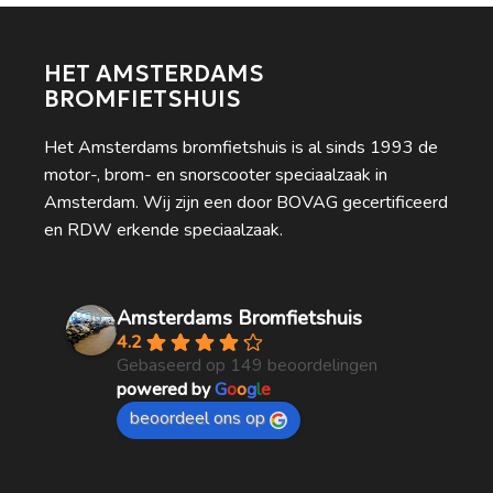
HET AMSTERDAMS
BROMFIETSHUIS
Het Amsterdams bromfietshuis is al sinds 1993 de
motor-, brom- en snorscooter speciaalzaak in
Amsterdam. Wij zijn een door BOVAG gecertificeerd
en RDW erkende speciaalzaak.
Amsterdams Bromfietshuis
4.2
Gebaseerd op 149 beoordelingen
powered by
G
o
o
g
l
e
beoordeel ons op