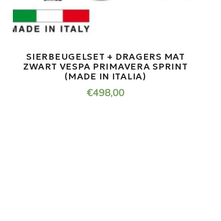
KLEDING HANDSCHOENSET TUCANO
NEW URBANO 9984U
€
37,80
ONDERHOUD NODIG AAN
JOUW SCOOTER?