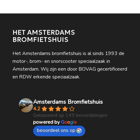
HET AMSTERDAMS
BROMFIETSHUIS
Het Amsterdams bromfietshuis is al sinds 1993 de
motor-, brom- en snorscooter speciaalzaak in
Amsterdam. Wij zijn een door BOVAG gecertificeerd
en RDW erkende speciaalzaak.
Amsterdams Bromfietshuis
4.2
Gebaseerd op 149 beoordelingen
powered by
G
o
o
g
l
e
beoordeel ons op