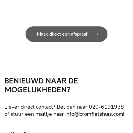
U kunt bij ons in de werkplaats terecht voor de
kleine en grote
reparatie’s aan uw scooter.
Maak direct een afspraak
BENIEUWD NAAR DE
MOGELIJKHEDEN?
Liever direct contact? Bel dan naar
020-6191938
of stuur een mailtje naar
info@bromfietshuis.com
!