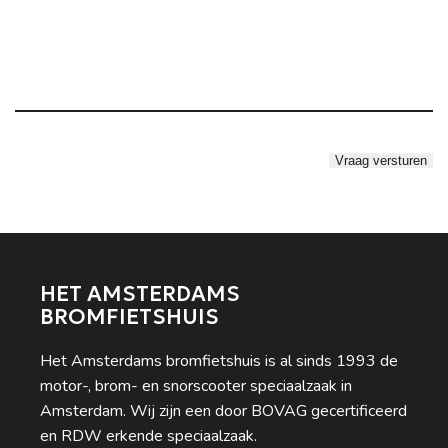
HET AMSTERDAMS
BROMFIETSHUIS
Het Amsterdams bromfietshuis is al sinds 1993 de
motor-, brom- en snorscooter speciaalzaak in
Amsterdam. Wij zijn een door BOVAG gecertificeerd
en RDW erkende speciaalzaak.