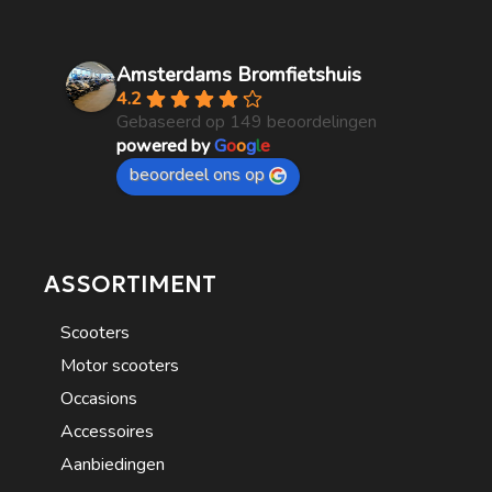
Amsterdams Bromfietshuis
4.2
Gebaseerd op 149 beoordelingen
powered by
G
o
o
g
l
e
beoordeel ons op
ASSORTIMENT
Scooters
Motor scooters
Occasions
Accessoires
Aanbiedingen