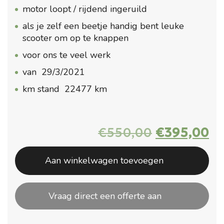
motor loopt / rijdend ingeruild
als je zelf een beetje handig bent leuke
scooter om op te knappen
voor ons te veel werk
van 29/3/2021
km stand 22477 km
Oorspronk
Hu
€
550,00
€
395,00
prijs
pr
was:
is:
Aan winkelwagen toevoegen
€550,00.
€3
Vraag direct een offerte aan